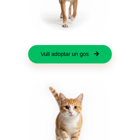
Vull adoptar un gos